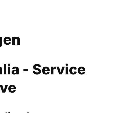
gen
lia - Service
ive