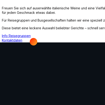
Freuen Sie sich auf auserwählte italienische Weine und eine Vielfal
für jeden Geschmack etwas dabei.
Für Reisegruppen und Busgesellschaften halten wir eine speziell
Diese bietet eine leckere Auswahl beliebter Gerichte – schnell serv
Info Reisegruppen
Kontaktdaten