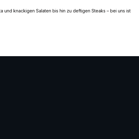
ta und knackigen Salaten bis hin zu deftigen Steaks – bei uns ist