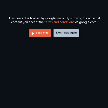
This content is hosted by google maps. By showing the external
content you accept the
terms and conditions
of google.com.
Load map
Don't ask again