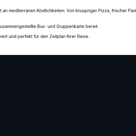
t an mediterranen Köstlichkeiten: Von knuspriger Pizza, frischer Pas
 zusammengestellte Bus- und Gruppenkarte bereit.
iert und perfekt für den Zeitplan Ihrer Reise.